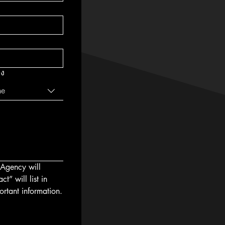
ิง
ne
Agency will 
 will list in 
ortant information.