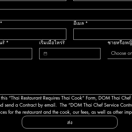
*
อีเมล
*
คน?
*
เริ่มเมื่อไหร่?
ชายหรือหญ
Choose o
g this “Thai Restaurant Requires Thai Cook” Form, DOM Thai Chef 
d send a Contract by email.  The “DOM Thai Chef Service Contract”
ices for the restaurant and the cook, our fees, as well as other imp
ส่ง